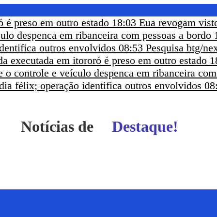
ó é preso em outro estado
18:03
Eua revogam visto
ículo despenca em ribanceira com pessoas a bordo
dentifica outros envolvidos
08:53
Pesquisa btg/nex
a executada em itororó é preso em outro estado
1
e o controle e veículo despenca em ribanceira co
ia félix; operação identifica outros envolvidos
08
Notícias de
Destaque!