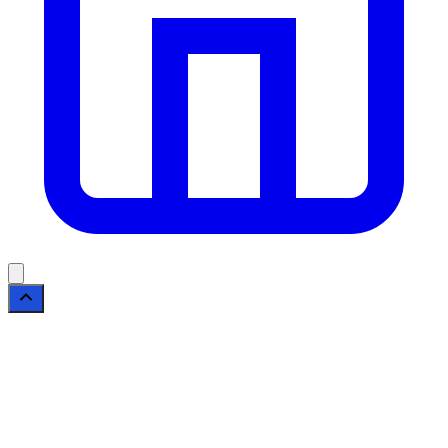
Configure esta coluna em Novatopnet News →
Configurações → Footer.
Tema profissional para sites de Notícias.
Fala Livre, Informação com credibilidade.
Este site é gerido com foco na privacidade e
segurança dos nossos usuários. Valorizamos a
transparência em cada interação.
Termos de Uso
|
Política de Privacidade
|
Contato
© 2026 Fala Livre. Todos os direitos
reservados. | Criado por
Novatopnet