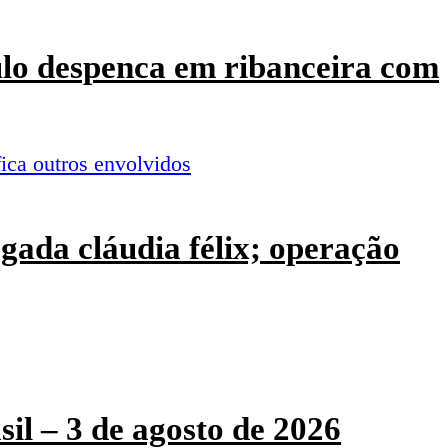
culo despenca em ribanceira com
ogada cláudia félix; operação
sil – 3 de agosto de 2026