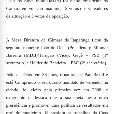
Deus da Silva Filho
(MDB) foi eleito Presidente da
Câmara em votação unânime, 12 votos dos vereadores
de situação e 3 votos da oposição.
A Mesa Diretora da Câmara de Itapetinga ficou da
seguinte maneira: João de Deus (Presidente);
Eliomar
Barreira
(MDB)/Tarugão (Vice);
Gegê
– PSB (1º
secretário) e
Helder de Bandeira
– PSC (2º secretário).
João de Deus tem 53 anos, é natural de Pau Brasil e
está
Cumprindo o seu quarto mandato de vereador na
cidade, foi eleito pela primeira vez em 2008, é
experiente e destaca que a sua meta nesta nova
presidência é promover uma política de resultados em
prol do município. J
á presidiu os trabalhos da Casa