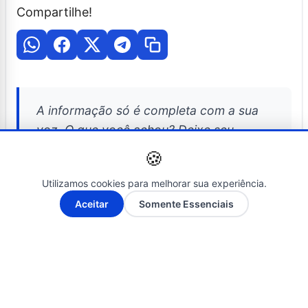
Compartilhe!
A informação só é completa com a sua
voz. O que você achou? Deixe seu
comentário abaixo e compartilhe esta
🍪
matéria no seu grupo!
Utilizamos cookies para melhorar sua experiência.
A-
A+
Aceitar
Somente Essenciais
Posts Relacionados