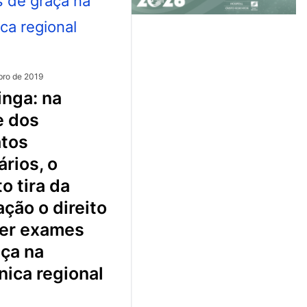
ro de 2019
e dos
atos
ários, o
to tira da
ção o direito
zer exames
aça na
ínica regional