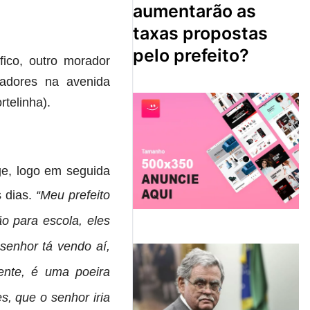
aumentarão as
taxas propostas
pelo prefeito?
fico, outro morador
adores na avenida
telinha).
e, logo em seguida
s dias.
“Meu prefeito
o para escola, eles
senhor tá vendo aí,
ente, é uma poeira
s, que o senhor iria