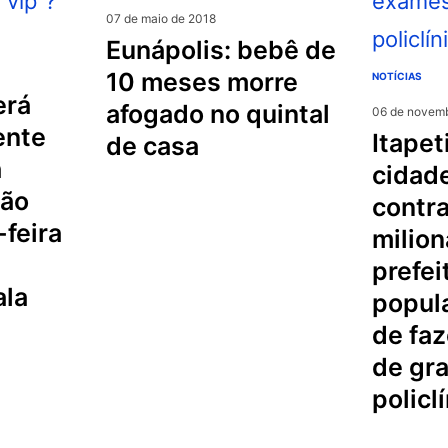
07 de maio de 2018
eunápolis: bebê de
10 meses morre
NOTÍCIAS
afogado no quintal
06 de novemb
ente
itapetinga: na
de casa
á
cidad
são
contr
-feira
milion
prefei
ala
popula
de fa
de gr
policl