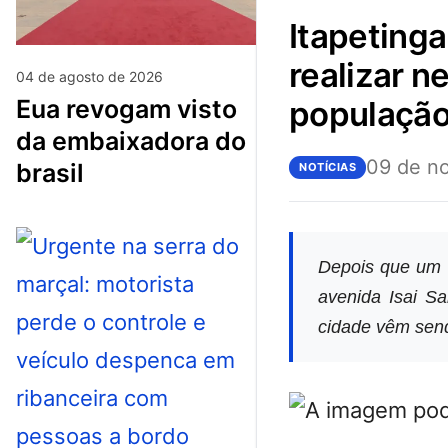
itapetinga: com quase dois anos de gestão e sem
realizar 
04 de agosto de 2026
eua revogam visto
população 
da embaixadora do
09 de n
brasil
NOTÍCIAS
Depois que um 
avenida Isai S
cidade vêm send