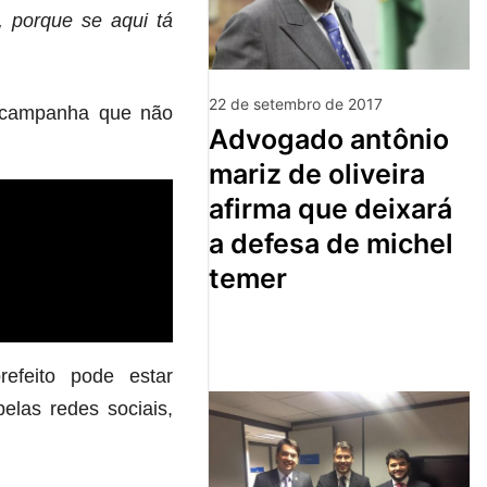
, porque se aqui tá
.
22 de setembro de 2017
e campanha que não
advogado antônio
mariz de oliveira
afirma que deixará
a defesa de michel
temer
efeito pode estar
elas redes sociais,