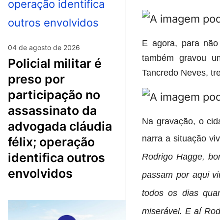
E agora, para não 
04 de agosto de 2026
também gravou um
policial militar é
Tancredo Neves, tre
preso por
participação no
assassinato da
Na gravação, o ci
advogada cláudia
narra a situação vi
félix; operação
identifica outros
Rodrigo Hagge, bom
envolvidos
passam por aqui vi
todos os dias qua
miserável. E aí Rod