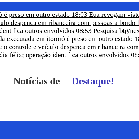
ó é preso em outro estado
18:03
Eua revogam visto
ículo despenca em ribanceira com pessoas a bordo
dentifica outros envolvidos
08:53
Pesquisa btg/nex
a executada em itororó é preso em outro estado
1
e o controle e veículo despenca em ribanceira co
ia félix; operação identifica outros envolvidos
08
Notícias de
Itapetinga - BA