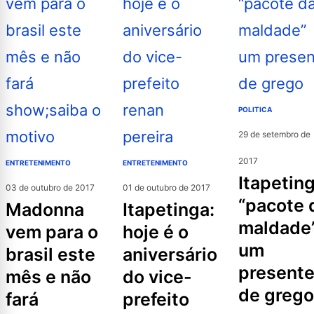
POLITICA
29 de setembro de
2017
ENTRETENIMENTO
ENTRETENIMENTO
itapetinga:
03 de outubro de 2017
01 de outubro de 2017
“pacote 
madonna
itapetinga:
maldade
vem para o
hoje é o
um
brasil este
aniversário
present
mês e não
do vice-
de grego
fará
prefeito