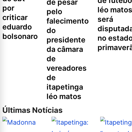
de futebo
de pesar
por
léo mato
pelo
criticar
será
falecimento
eduardo
disputad
do
bolsonaro
no estad
presidente
primaver
da câmara
de
vereadores
de
itapetinga
léo matos
Últimas Notícias