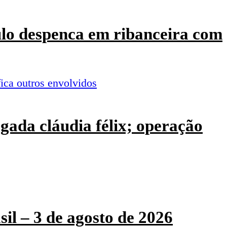
culo despenca em ribanceira com
ogada cláudia félix; operação
sil – 3 de agosto de 2026