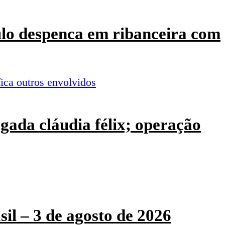
culo despenca em ribanceira com
ogada cláudia félix; operação
sil – 3 de agosto de 2026