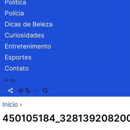
Política
Polícia
Dicas de Beleza
Curiosidades
Entretenimento
Esportes
Contato
A-
A+
Início
›
450105184_32813920820