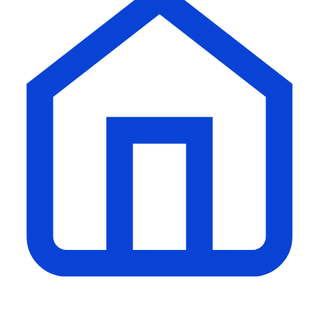
Tema profissional para sites de
Notícias.
Fala Livre, Informação com
credibilidade.
Este site é gerido com foco na
privacidade e segurança dos nossos
usuários. Valorizamos a transparência
em cada interação.
Termos de Uso
|
Política de Privacidade
|
Contato
© 2026 Fala Livre. Todos os direitos
reservados. | Criado por
Novatopnet