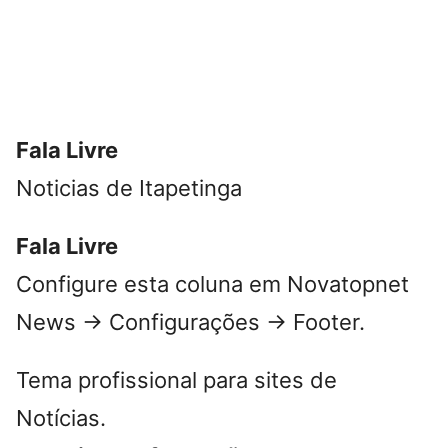
defensores dos irmãos
vieira lima