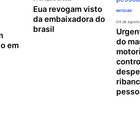
eua revogam visto
NOTÍCIAS
da embaixadora do
04 de agosto
brasil
urgente na serra
m
do mar
so em
motori
contro
despe
riban
pesso