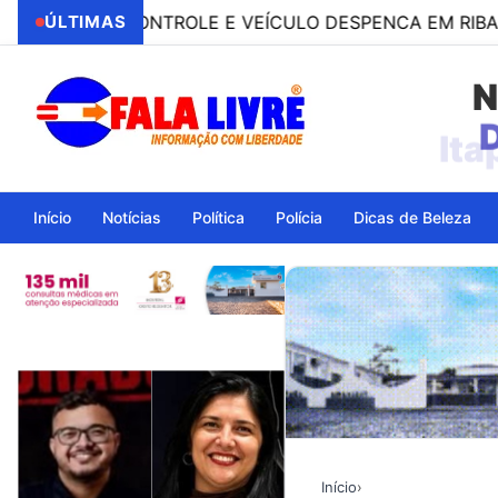
DE O CONTROLE E VEÍCULO DESPENCA EM RIBANCEIRA
ÚLTIMAS
N
Ita
Início
Notícias
Política
Polícia
Dicas de Beleza
Início
›