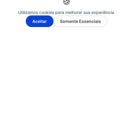
🍪
Utilizamos cookies para melhorar sua experiência.
A-
A+
Aceitar
Somente Essenciais
Posts Relacionados
NOTÍCIAS