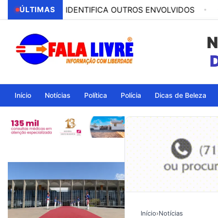
O IDENTIFICA OUTROS ENVOLVIDOS
ÚLTIMAS
08:53
PESQUISA 
N
Início
Notícias
Política
Polícia
Dicas de Beleza
Início
›
Notícias