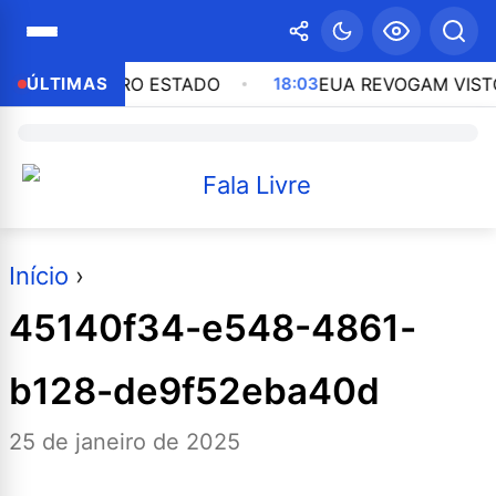
SO EM OUTRO ESTADO
ÚLTIMAS
18:03
EUA REVOGAM VISTO D
Início
›
45140f34-e548-4861-
b128-de9f52eba40d
25 de janeiro de 2025