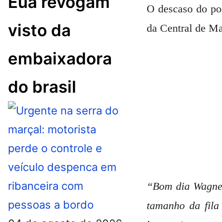
Eua revogam
O descaso do pod
visto da
da Central de M
embaixadora
do brasil
“Bom dia Wagner
tamanho da fila