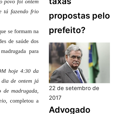
taxas
o povo foi ontem
 tá fazendo frio
propostas pelo
prefeito?
que se formam na
des de saúde dos
e madrugada para
CDM hoje 4:30 da
 dia de ontem já
22 de setembro de
o de madrugada,
2017
io,
completou a
Advogado