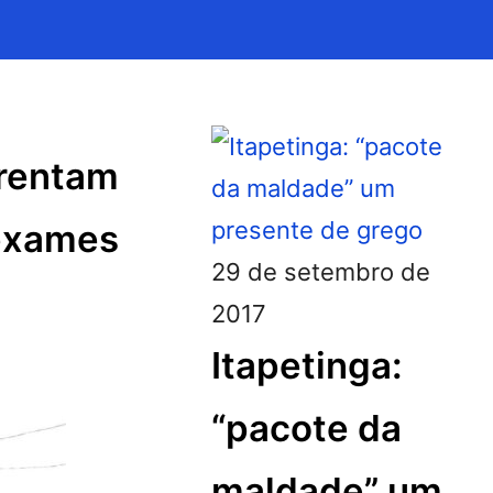
frentam
 exames
29 de setembro de
2017
Itapetinga:
“pacote da
maldade” um