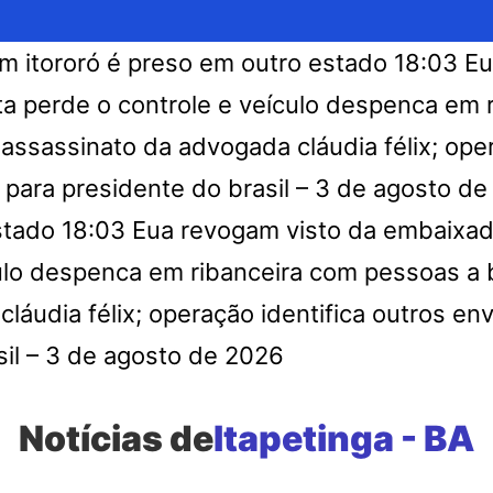
 itororó é preso em outro estado
18:03
Eu
ta perde o controle e veículo despenca em
no assassinato da advogada cláudia félix; op
para presidente do brasil – 3 de agosto d
stado
18:03
Eua revogam visto da embaixado
culo despenca em ribanceira com pessoas a
láudia félix; operação identifica outros en
sil – 3 de agosto de 2026
Notícias de
Itapetinga