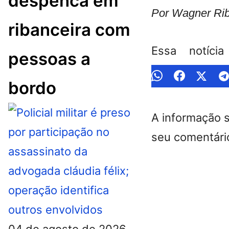
despenca em
Por Wagner Rib
ribanceira com
Essa notíci
pessoas a
bordo
A informação 
seu comentário
04 de agosto de 2026