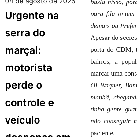
04 de agosto de 2026
basta nisso, po
Urgente na
para fila ontem
demais ou Prefei
serra do
Apesar do secre
marçal:
porta do CDM, t
bairros, a popu
motorista
marcar uma cons
perde o
Oi Wagner, Bom 
manhã, chegando
controle e
tinha gente gu
veículo
não conseguir m
paciente.