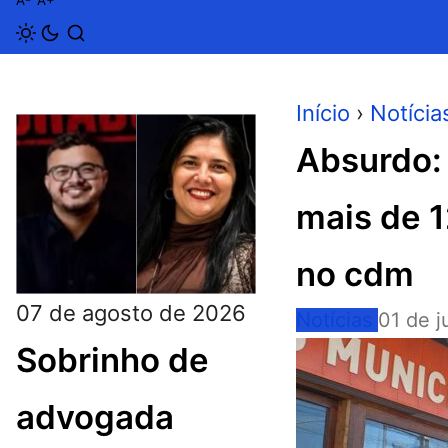
A-
A+
Início
›
Notícia
Absurdo: 
mais de 1
no cdm
07 de agosto de 2026
Notícias
01 de 
Sobrinho de
advogada