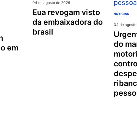
04 de agosto de 2026
eua revogam visto
NOTÍCIAS
da embaixadora do
04 de agosto
brasil
urgente na serra
m
do mar
so em
motori
contro
despe
riban
pesso