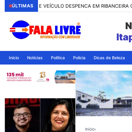
OLE E VEÍCULO DESPENCA EM RIBANCEIRA COM PESSO
ÚLTIMAS
N
Ita
Início
Notícias
Política
Polícia
Dicas de Beleza
Início
›