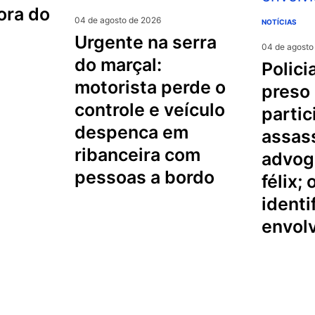
ora do
04 de agosto de 2026
NOTÍCIAS
urgente na serra
04 de agosto
do marçal:
policial militar é
motorista perde o
preso
controle e veículo
partic
despenca em
assas
ribanceira com
advog
pessoas a bordo
félix;
identi
envol