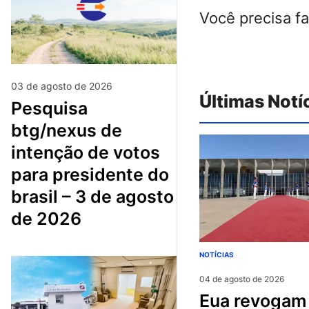
Você precisa f
03 de agosto de 2026
Últimas Notí
pesquisa
btg/nexus de
intenção de votos
para presidente do
brasil – 3 de agosto
de 2026
NOTÍCIAS
04 de agosto de 2026
eua revogam visto