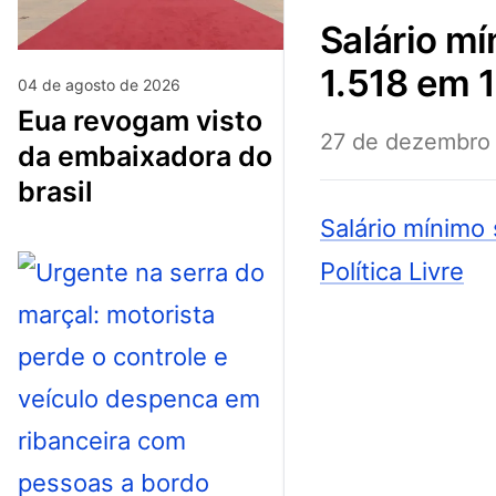
salário mínimo sobe r$ 106 e passará a ser de r$
1.518 em 1º
04 de agosto de 2026
eua revogam visto
27 de dezembro
da embaixadora do
brasil
Salário mínimo 
Política Livre