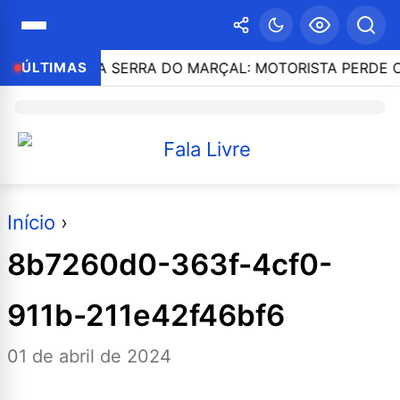
RGENTE NA SERRA DO MARÇAL: MOTORISTA PERDE O C
ÚLTIMAS
Início
›
8b7260d0-363f-4cf0-
911b-211e42f46bf6
01 de abril de 2024