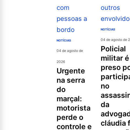
NOTÍCIAS
04 de agosto de 
NOTÍCIAS
policial
04 de agosto de
militar é
2026
preso p
urgente
partici
na serra
no
do
assassi
marçal:
da
motorista
advoga
perde o
cláudia f
controle e