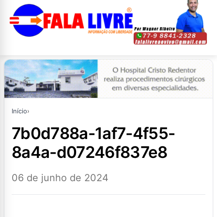
Início
›
7b0d788a-1af7-4f55-
8a4a-d07246f837e8
06 de junho de 2024