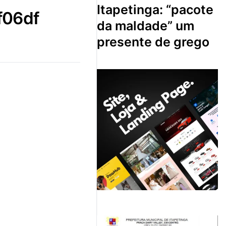
itapetinga: “pacote
f06df
da maldade” um
presente de grego