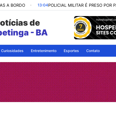
O
13:04
POLICIAL MILITAR É PRESO POR PARTICIPA
otícias de
petinga - BA
Itapetinga
Curiosidades
Entretenimento
Esportes
Contato