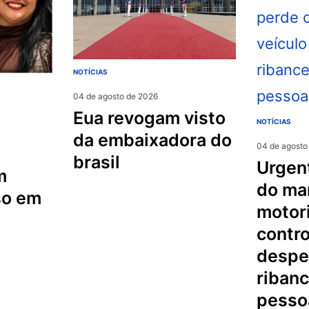
NOTÍCIAS
04 de agosto de 2026
eua revogam visto
NOTÍCIAS
da embaixadora do
04 de agosto
brasil
urgente na serra
m
do mar
so em
motori
contro
despe
riban
pesso