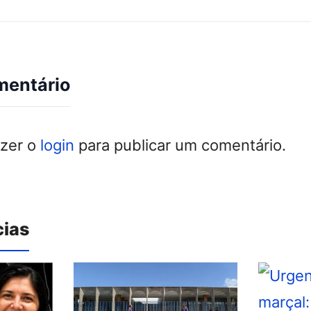
mentário
azer o
login
para publicar um comentário.
cias