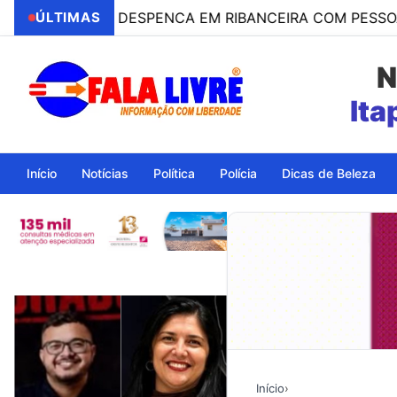
ÍCULO DESPENCA EM RIBANCEIRA COM PESSOAS A BORD
ÚLTIMAS
N
Ita
Início
Notícias
Política
Polícia
Dicas de Beleza
Início
›