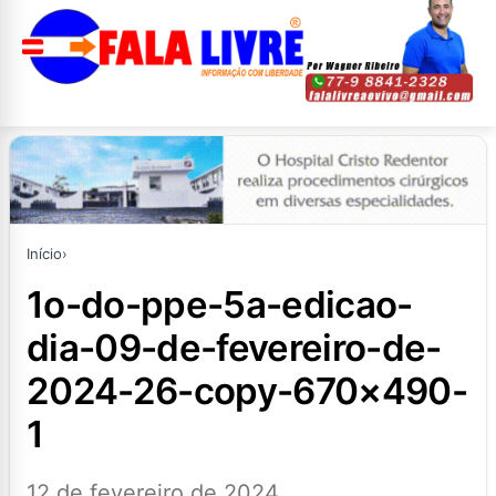
Início
›
1o-do-ppe-5a-edicao-
dia-09-de-fevereiro-de-
2024-26-copy-670×490-
1
12 de fevereiro de 2024