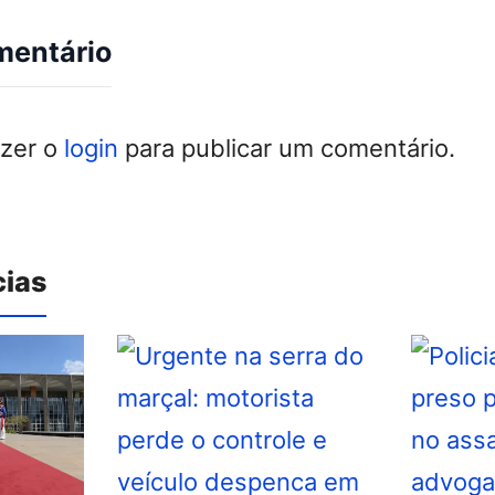
mentário
azer o
login
para publicar um comentário.
cias