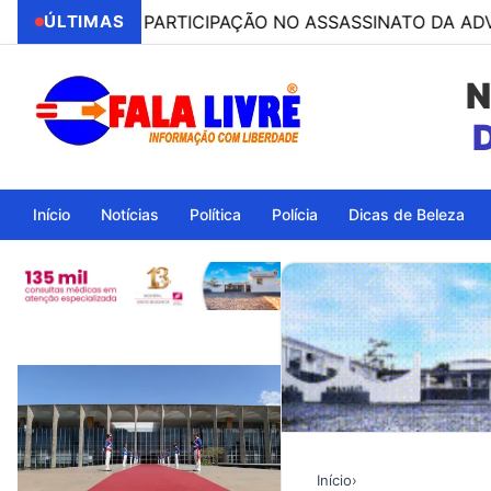
ESO POR PARTICIPAÇÃO NO ASSASSINATO DA ADVOGADA C
ÚLTIMAS
N
Ita
Início
Notícias
Política
Polícia
Dicas de Beleza
Início
›