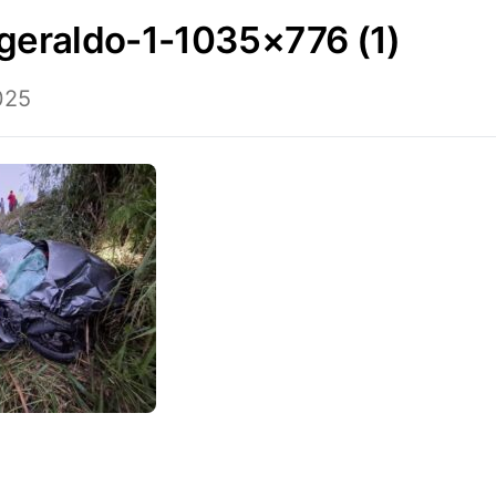
-geraldo-1-1035×776 (1)
025