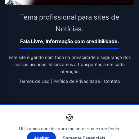
Tema profissional para sites de
Notícias.
Fala Livre, Informação com credibilidade.
Este site é gerido com foco na privacidade e segurança dos
nossos usuários. Valorizamos a transparência em cada
interação.
Termos de Uso
|
Política de Privacidade
|
Contato
© 2026 Fala Livre. Todos os direitos reservados. | Criado por
🍪
Novatopnet
Utilizamos cookies para melhorar sua experiência.
A-
A+
Aceitar
Somente Essenciais