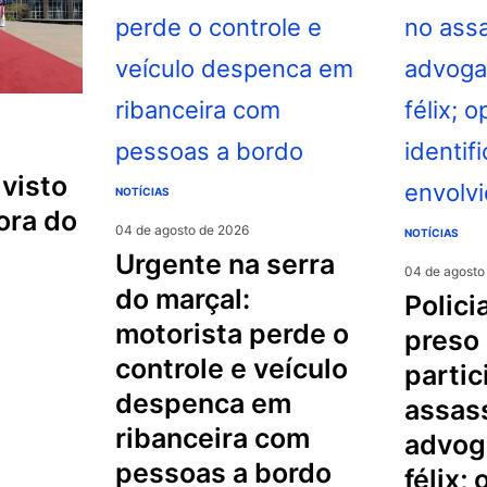
NOTÍCIAS
ora do
04 de agosto de 2026
NOTÍCIAS
urgente na serra
04 de agosto
do marçal:
policial militar é
motorista perde o
preso
controle e veículo
partic
despenca em
assas
ribanceira com
advog
pessoas a bordo
félix;