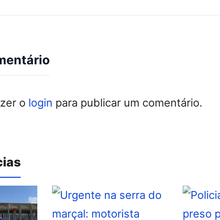
mentário
azer o
login
para publicar um comentário.
cias