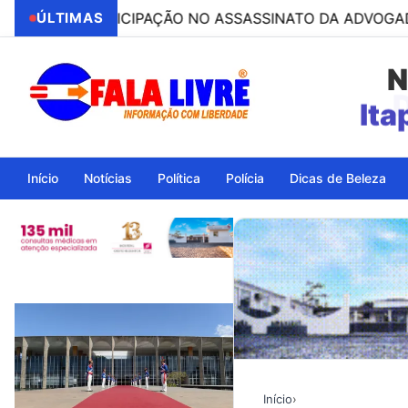
R PARTICIPAÇÃO NO ASSASSINATO DA ADVOGADA CLÁUDIA
ÚLTIMAS
N
Ita
Início
Notícias
Política
Polícia
Dicas de Beleza
Início
›