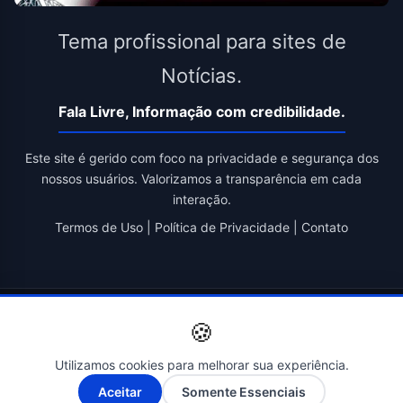
Tema profissional para sites de
Notícias.
Fala Livre, Informação com credibilidade.
Este site é gerido com foco na privacidade e segurança dos
nossos usuários. Valorizamos a transparência em cada
interação.
Termos de Uso
|
Política de Privacidade
|
Contato
© 2026 Fala Livre. Todos os direitos reservados. | Criado por
🍪
Novatopnet
Utilizamos cookies para melhorar sua experiência.
A-
A+
Aceitar
Somente Essenciais