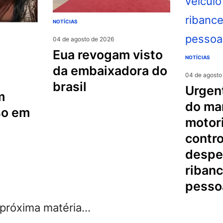
NOTÍCIAS
04 de agosto de 2026
eua revogam visto
NOTÍCIAS
da embaixadora do
04 de agosto
brasil
urgente na serra
m
do mar
so em
motori
contro
despe
riban
pesso
róxima matéria...