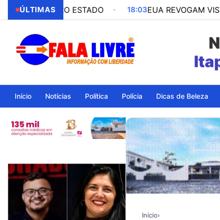
 OUTRO ESTADO
ÚLTIMAS
18:03
EUA REVOGAM VISTO DA EMB
N
Início
Notícias
Política
Polícia
Dicas de Beleza
Início
›