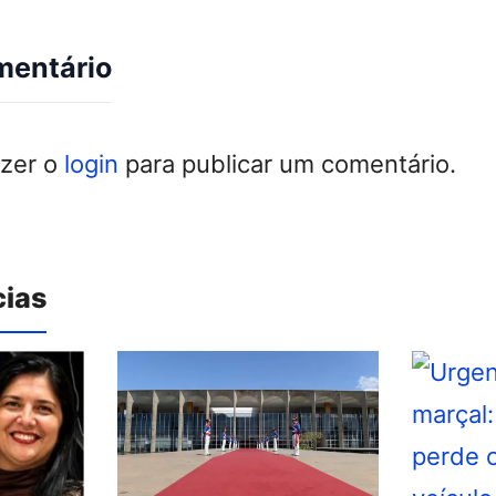
mentário
azer o
login
para publicar um comentário.
cias