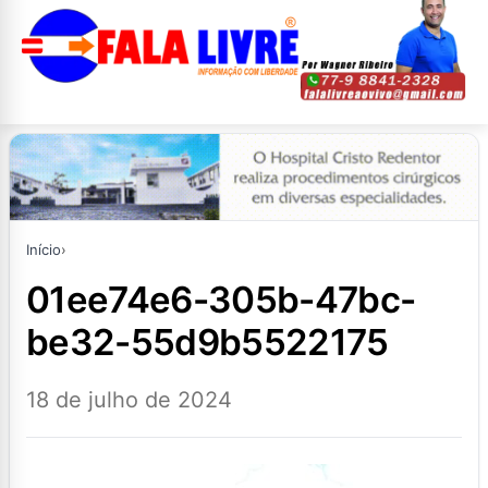
Início
›
01ee74e6-305b-47bc-
be32-55d9b5522175
18 de julho de 2024