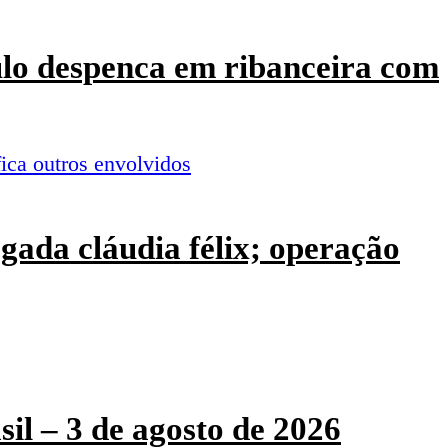
culo despenca em ribanceira com
ogada cláudia félix; operação
sil – 3 de agosto de 2026