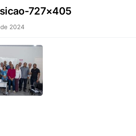
nsicao-727×405
 de 2024