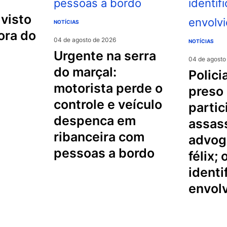
NOTÍCIAS
ora do
04 de agosto de 2026
NOTÍCIAS
urgente na serra
04 de agosto
do marçal:
policial militar é
motorista perde o
preso
controle e veículo
partic
despenca em
assas
ribanceira com
advog
pessoas a bordo
félix;
identi
envol