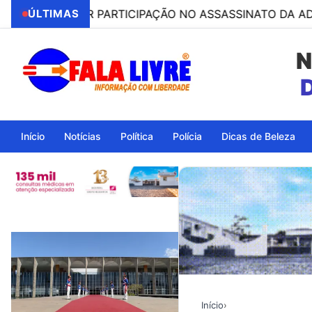
SO POR PARTICIPAÇÃO NO ASSASSINATO DA ADVOGADA C
ÚLTIMAS
N
Ita
Início
Notícias
Política
Polícia
Dicas de Beleza
Início
›