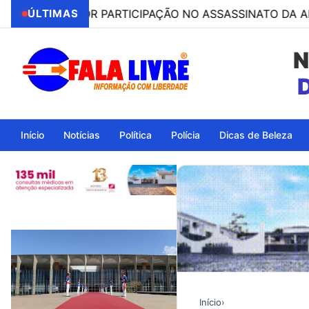
SO POR PARTICIPAÇÃO NO ASSASSINATO DA ADVOGADA C
ÚLTIMAS
N
Ita
Início
Notícias
Política
Polícia
Dicas de Beleza
Início
›