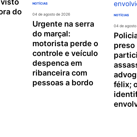
NOTÍCIAS
ora do
04 de agosto de 2026
NOTÍCIAS
urgente na serra
04 de agosto
do marçal:
policial militar é
motorista perde o
preso
controle e veículo
partic
despenca em
assas
ribanceira com
advog
pessoas a bordo
félix;
identi
envol