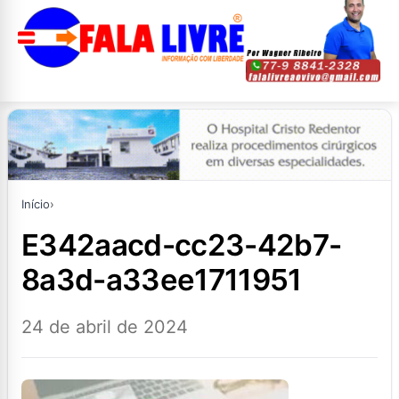
Início
›
e342aacd-cc23-42b7-
8a3d-a33ee1711951
24 de abril de 2024