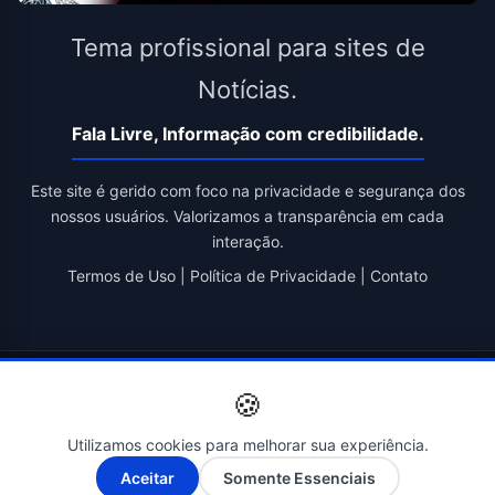
Tema profissional para sites de
Notícias.
Fala Livre, Informação com credibilidade.
Este site é gerido com foco na privacidade e segurança dos
nossos usuários. Valorizamos a transparência em cada
interação.
Termos de Uso
|
Política de Privacidade
|
Contato
© 2026 Fala Livre. Todos os direitos reservados. | Criado por
🍪
Novatopnet
Utilizamos cookies para melhorar sua experiência.
A-
A+
Aceitar
Somente Essenciais