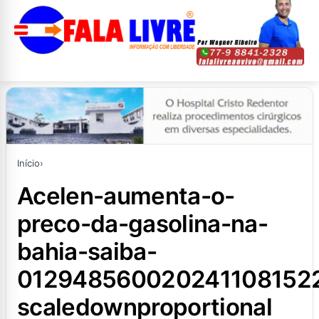
Início
›
acelen-aumenta-o-
preco-da-gasolina-na-
bahia-saiba-
012948560020241108152
scaledownproportional