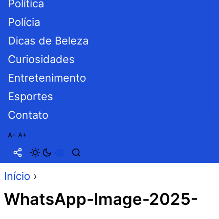
Política
Polícia
Dicas de Beleza
Curiosidades
Entretenimento
Esportes
Contato
A-
A+
Início
›
WhatsApp-Image-2025-