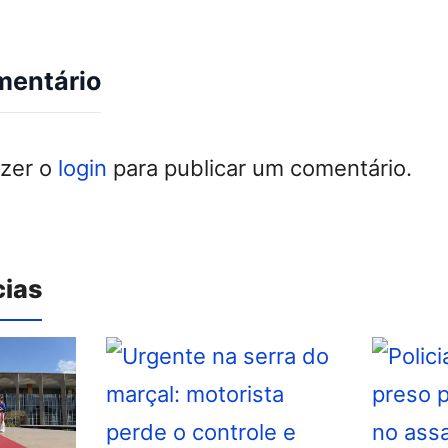
mentário
azer o
login
para publicar um comentário.
cias