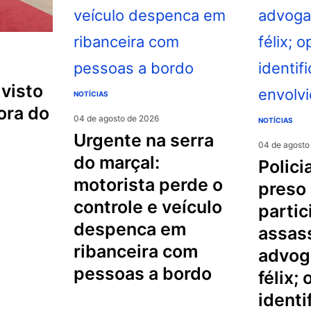
NOTÍCIAS
ora do
04 de agosto de 2026
NOTÍCIAS
urgente na serra
04 de agosto
do marçal:
policial militar é
motorista perde o
preso
controle e veículo
partic
despenca em
assas
ribanceira com
advog
pessoas a bordo
félix;
identi