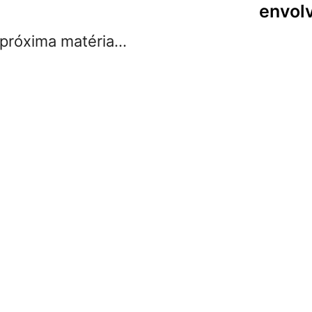
envol
róxima matéria...