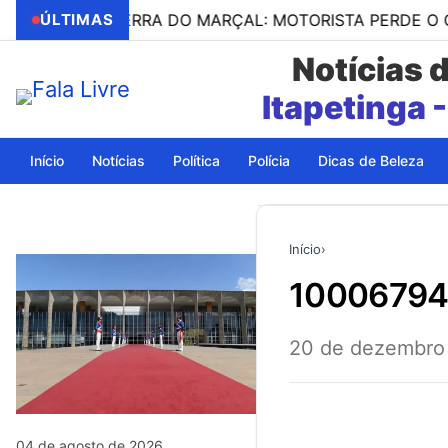
 NA SERRA DO MARÇAL: MOTORISTA PERDE O CONTROLE
ÚLTIMAS
Notícias 
Itapeting
Início
Notícias
Política
Polícia
Dicas de Beleza
Início
›
1000679
20 de dezembro
04 de agosto de 2026