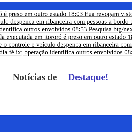
ó é preso em outro estado
18:03
Eua revogam visto
ículo despenca em ribanceira com pessoas a bordo
dentifica outros envolvidos
08:53
Pesquisa btg/nex
a executada em itororó é preso em outro estado
1
e o controle e veículo despenca em ribanceira co
ia félix; operação identifica outros envolvidos
08
Notícias de
Itapetinga - BA