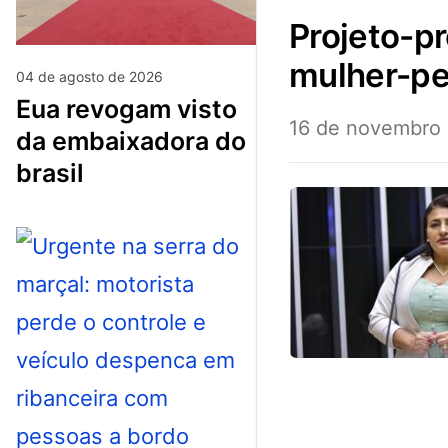
projeto-preve-criacao-de-casas-abrigo-para-
mulher-pe
04 de agosto de 2026
eua revogam visto
16 de novembro
da embaixadora do
brasil