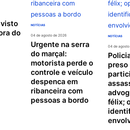
NOTÍCIAS
ora do
04 de agosto de 2026
NOTÍCIAS
urgente na serra
04 de agosto
do marçal:
policial militar é
motorista perde o
preso
controle e veículo
partic
despenca em
assas
ribanceira com
advog
pessoas a bordo
félix;
identi
envol