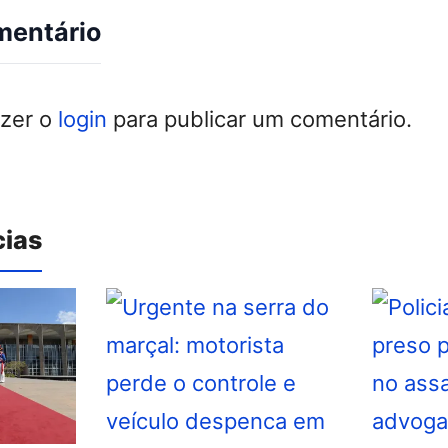
mentário
azer o
login
para publicar um comentário.
cias