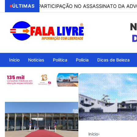
 POR PARTICIPAÇÃO NO ASSASSINATO DA ADVOGADA CLÁ
ÚLTIMAS
N
Ita
Início
Notícias
Política
Polícia
Dicas de Beleza
Início
›