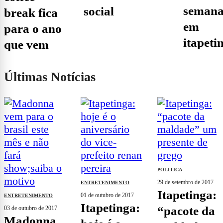
seman
social
break fica
em
para o ano
itapeti
que vem
Últimas Notícias
POLITICA
29 de setembro de 2017
ENTRETENIMENTO
itapetinga:
01 de outubro de 2017
ENTRETENIMENTO
itapetinga:
“pacote da
03 de outubro de 2017
madonna