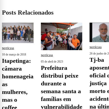
Posts Relacionados
NOTÍCIAS
NOTÍCIAS
26 de junho de 
10 de março de 2018
NOTÍCIAS
tj-ba
itapetinga:
05 de abril de 2023
aposen
prefeitura
câmara
oficial 
distribui peixe
homenageia
justiça
durante a
as
morto 
semana santa a
mulheres,
acident
famílias em
mas o
na últ
vulnerabilidade
coffee