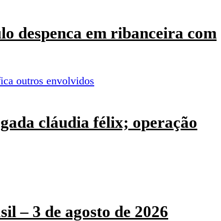
culo despenca em ribanceira com
ogada cláudia félix; operação
sil – 3 de agosto de 2026