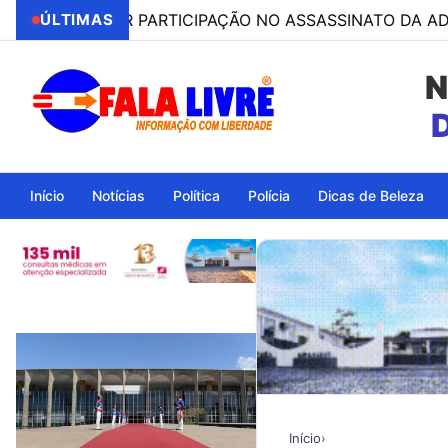
SO POR PARTICIPAÇÃO NO ASSASSINATO DA ADVOGADA CL
ÚLTIMAS
N
Ita
Início
Notícias
Política
Polícia
Dicas de Beleza
Início
›