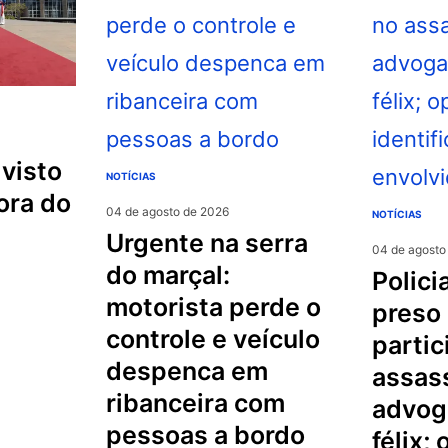
NOTÍCIAS
ora do
04 de agosto de 2026
NOTÍCIAS
urgente na serra
04 de agosto
do marçal:
policial militar é
motorista perde o
preso
controle e veículo
partic
despenca em
assas
ribanceira com
advog
pessoas a bordo
félix;