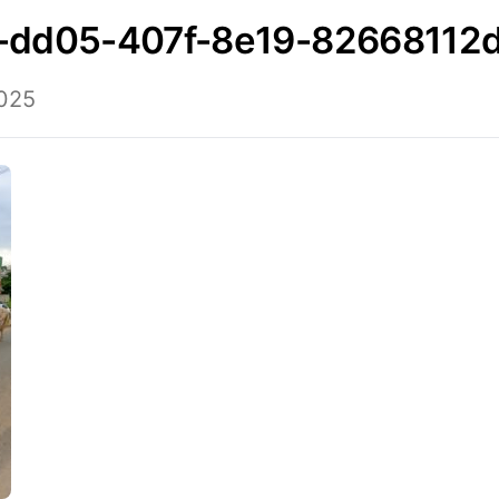
1-dd05-407f-8e19-82668112
2025