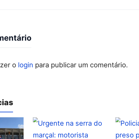
mentário
azer o
login
para publicar um comentário.
cias